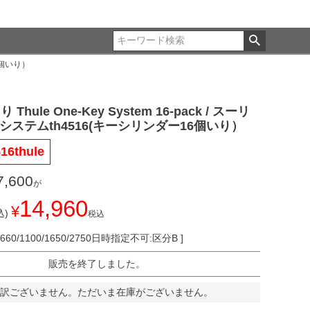
16個いり）
Thule One-Key System 16-pack / スーリ
システムth4516(キーシリンダー16個いり）
516thule
7,600
が
14,960
¥
)
税込
660/1100/1650/2750日時指定不可:区分B
販売を終了しました。
訳ございません。ただいま在庫がございません。