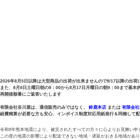
2026年8月5日以降は大型商品の出荷が出来ませんので8/17以降の出荷
また、8月8日土曜日朝の9：00から8月17日月曜日の朝9：00まで基
再開後順番にご返答いたします
有限会社谷川屋は、通信販売のみではなく、
鈴鹿本店
または
有限会社
経費精算が必要な方も安心、インボイス制度対応用紙発行＆同梱して配送して
令和8年熊本地震により、被災されたすべての方々に心よりお見舞い申
この度の地震の影響により配送できない地域・遅延がおきる地域があり