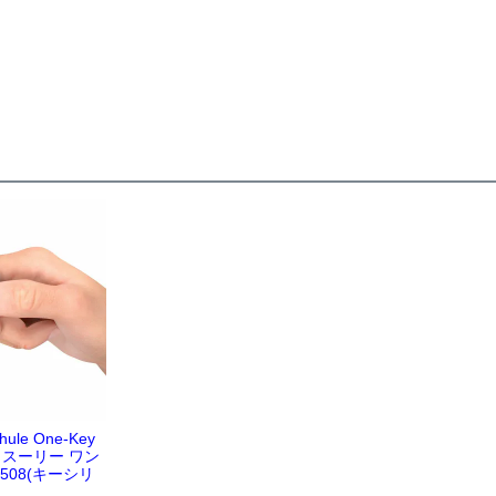
le One-Key
k / スーリー ワン
508(キーシリ
）