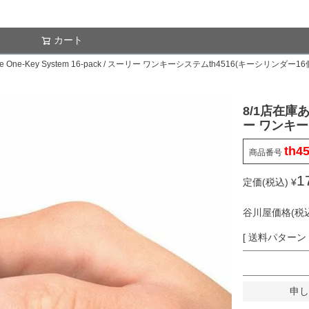
カート
検索
le One-Key System 16-pack / スーリー ワンキーシステムth4516(キーシリンダー
8/1店在庫あり 
ー ワンキー
th4
商品番号
1
定価(税込)
¥
谷川屋価格(税込
送料パターン
申し