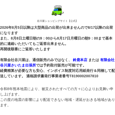
谷川屋ショッピングサイト【公式】
2026年8月5日以降は大型商品の出荷が出来ませんので8/17以降の出荷
になります
また、8月8日土曜日朝の9：00から8月17日月曜日の朝9：00まで基本
的に連絡いただいてもご返答出来ません。
再開後順番にご返答いたします
有限会社谷川屋は、通信販売のみではなく、
鈴鹿本店
または
有限会社
谷川屋さいたま出張所
では予約取付販売が可能です。
経費精算が必要な方も安心、インボイス制度対応用紙発行＆同梱して配
送しています。 適格請求書発行事業者番号T8190002007810
令和8年熊本地震により、被災されたすべての方々に心よりお見舞い申
し上げます。
この度の地震の影響により配送できない地域・遅延がおきる地域があり
ます。