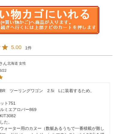
5.00
1
北海道
女性
3/22
BR　ツーリングワゴン　2.5i　Lに装着するため、

ット751　

アルミエアロバー869　

T3082　

した。

ウォーター用のカヌー（数艇あるうちで一番積載が難し