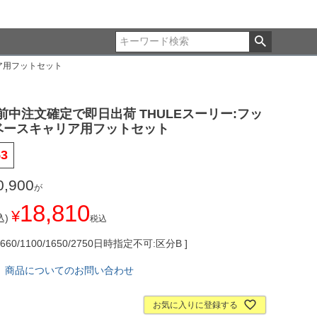
リア用フットセット
前中注文確定で即日出荷 THULEスーリー:フッ
3ベースキャリア用フットセット
53
0,900
が
18,810
¥
)
税込
660/1100/1650/2750日時指定不可:区分B
商品についてのお問い合わせ
お気に入りに登録する