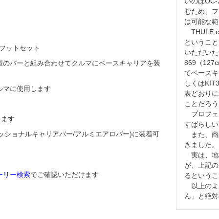
いのはOC
むため、フ
は可能な範
　THULE
ということ
用フットセット
いただいた
869（1
LE製のバーと組み合わせてクルマにベースキャリアを装
てベースキッ
しくはKIT
ルマに使用します
表どおりに
ことだろう
　プロフェ
ります
すばらしい
ェッショナルキャリアバー/アルミエアロバー)に装着可
　また、商
きました。

　実は、地
が、上記の
スーリー検索
でご確認いただけます
るというこ
　以上のよ
ん」と絶対