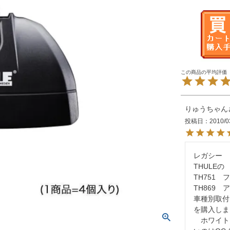
りゅうちゃん
投稿日
2010/0
レガシー　
THULEの

TH751　フ
TH869　
車種別取付KI
を購入しま
　ホワイト