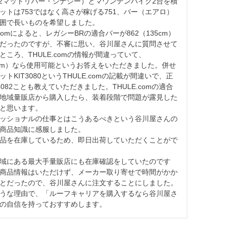
-2マッドリバー・シナジー）とマウンテンバイク2台を積
ットは753ではなく高さが稼げる751、バー（エアロ）
囲で長いものを希望しました。

.comによると、レガシーBRの適合バーが862（135cm）
だったのですが、不審に思い、谷川屋さんに質問させて
ところ、THULE.comの情報が間違っていて、
27cm）なら使用可能というお答えをいただきました。併せ
トKIT3080というTHULE.comの記載が間違いで、正
3082ことも教えていただきました。THULE.comの適合
地域量販店から購入したら、装着段階で問題が露見した
と思います。

ッショナルの仕事とはこうあるべきという谷川屋さんの
商品知識に感服しました。

品を在庫しているため、即日出荷していただくことがで
域にある最大手量販店にも在庫確認をしていたのです
商品情報はいただけず、メーカー取り寄せで時間がかか
とだったので、谷川屋さんに注文することにしました。

うな理由で、「ルーフキャリアを購入するなら谷川屋さ
の自信を持っておすすめします。