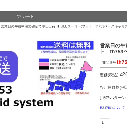
カート
検索
営業日の午前中注文確定で即日出荷 THULEスーリー:フット th753ベースキャ
営業日の午
ト th75
th7
商品番号
2
定価(税込)
¥
谷川屋価格(税込
送料パターン
返品特約について