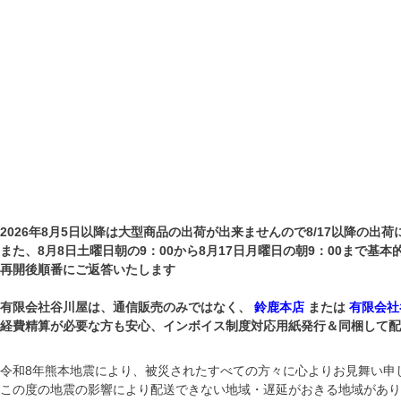
2026年8月5日以降は大型商品の出荷が出来ませんので8/17以降の出荷
また、8月8日土曜日朝の9：00から8月17日月曜日の朝9：00まで基
再開後順番にご返答いたします
有限会社谷川屋は、通信販売のみではなく、
鈴鹿本店
または
有限会社
経費精算が必要な方も安心、インボイス制度対応用紙発行＆同梱して配送して
令和8年熊本地震により、被災されたすべての方々に心よりお見舞い申
この度の地震の影響により配送できない地域・遅延がおきる地域があり