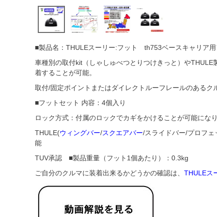
■製品名：THULEスーリー:フット th753ベースキャリア
車種別の取付kit（しゃしゅべつとりつけきっと）やTHU
着することが可能。
取付/固定ポイントまたはダイレクトルーフレールのあるク
■フットセット 内容：4個入り
ロック方式：付属のロックでカギをかけることが可能にな
THULE(
ウィングバー
/
スクエアバー
/スライドバー/プロフ
能
TUV承認 ■製品重量（フット1個あたり）：0.3kg
ご自分のクルマに装着出来るかどうかの確認は、
THULE