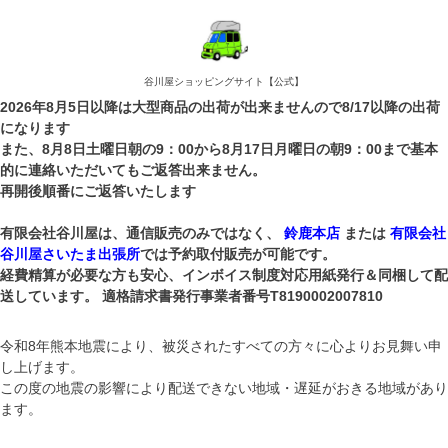
谷川屋ショッピングサイト【公式】
2026年8月5日以降は大型商品の出荷が出来ませんので8/17以降の出荷
になります
また、8月8日土曜日朝の9：00から8月17日月曜日の朝9：00まで基本
的に連絡いただいてもご返答出来ません。
再開後順番にご返答いたします
有限会社谷川屋は、通信販売のみではなく、
鈴鹿本店
または
有限会社
谷川屋さいたま出張所
では予約取付販売が可能です。
経費精算が必要な方も安心、インボイス制度対応用紙発行＆同梱して配
送しています。 適格請求書発行事業者番号T8190002007810
令和8年熊本地震により、被災されたすべての方々に心よりお見舞い申
し上げます。
この度の地震の影響により配送できない地域・遅延がおきる地域があり
ます。