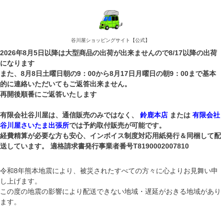
谷川屋ショッピングサイト【公式】
2026年8月5日以降は大型商品の出荷が出来ませんので8/17以降の出荷
になります
また、8月8日土曜日朝の9：00から8月17日月曜日の朝9：00まで基本
的に連絡いただいてもご返答出来ません。
再開後順番にご返答いたします
有限会社谷川屋は、通信販売のみではなく、
鈴鹿本店
または
有限会社
谷川屋さいたま出張所
では予約取付販売が可能です。
経費精算が必要な方も安心、インボイス制度対応用紙発行＆同梱して配
送しています。 適格請求書発行事業者番号T8190002007810
令和8年熊本地震により、被災されたすべての方々に心よりお見舞い申
し上げます。
この度の地震の影響により配送できない地域・遅延がおきる地域があり
ます。