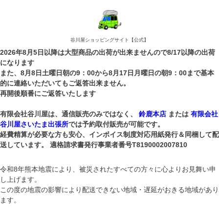
谷川屋ショッピングサイト【公式】
2026年8月5日以降は大型商品の出荷が出来ませんので8/17以降の出荷
になります
また、8月8日土曜日朝の9：00から8月17日月曜日の朝9：00まで基本
的に連絡いただいてもご返答出来ません。
再開後順番にご返答いたします
有限会社谷川屋は、通信販売のみではなく、
鈴鹿本店
または
有限会社
谷川屋さいたま出張所
では予約取付販売が可能です。
経費精算が必要な方も安心、インボイス制度対応用紙発行＆同梱して配
送しています。 適格請求書発行事業者番号T8190002007810
令和8年熊本地震により、被災されたすべての方々に心よりお見舞い申
し上げます。
この度の地震の影響により配送できない地域・遅延がおきる地域があり
ます。