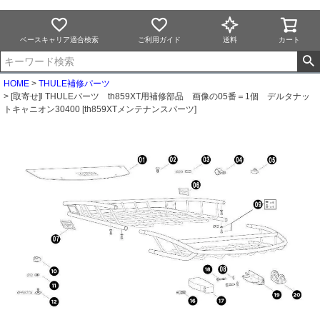
ベースキャリア適合検索
ご利用ガイド
送料
カート
HOME
THULE補修パーツ
[取寄せ]l THULEパーツ th859XT用補修部品 画像の05番＝1個 デルタナッ
トキャニオン30400 [th859XTメンテナンスパーツ]