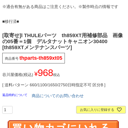
※適合有無がある商品はご注意ください。※製作時点の情報です
■移行済■
[取寄せ]l THULEパーツ th859XT用補修部品 画像
の05番＝1個 デルタナットキャニオン30400
[th859XTメンテナンスパーツ]
thparts-th859xt05
商品番号
968
¥
谷川屋価格(税込)
税込
送料パターン
660/1100/1650/2750日時指定不可:区分B
返品特約について
商品についてのお問い合わせ
お気に入りに登録する