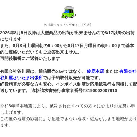
谷川屋ショッピングサイト【公式】
2026年8月5日以降は大型商品の出荷が出来ませんので8/17以降の出荷
になります
また、8月8日土曜日朝の9：00から8月17日月曜日の朝9：00まで基本
的に連絡いただいてもご返答出来ません。
再開後順番にご返答いたします
有限会社谷川屋は、通信販売のみではなく、
鈴鹿本店
または
有限会社
谷川屋さいたま出張所
では予約取付販売が可能です。
経費精算が必要な方も安心、インボイス制度対応用紙発行＆同梱して配
送しています。 適格請求書発行事業者番号T8190002007810
令和8年熊本地震により、被災されたすべての方々に心よりお見舞い申
し上げます。
この度の地震の影響により配送できない地域・遅延がおきる地域があり
ます。