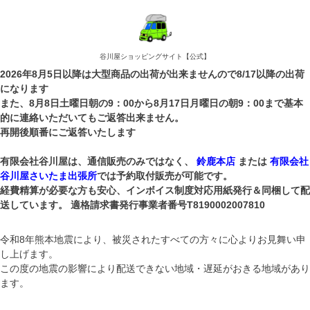
谷川屋ショッピングサイト【公式】
2026年8月5日以降は大型商品の出荷が出来ませんので8/17以降の出荷
になります
また、8月8日土曜日朝の9：00から8月17日月曜日の朝9：00まで基本
的に連絡いただいてもご返答出来ません。
再開後順番にご返答いたします
有限会社谷川屋は、通信販売のみではなく、
鈴鹿本店
または
有限会社
谷川屋さいたま出張所
では予約取付販売が可能です。
経費精算が必要な方も安心、インボイス制度対応用紙発行＆同梱して配
送しています。 適格請求書発行事業者番号T8190002007810
令和8年熊本地震により、被災されたすべての方々に心よりお見舞い申
し上げます。
この度の地震の影響により配送できない地域・遅延がおきる地域があり
ます。