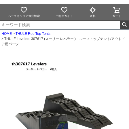
ベースキャリア適合検索
ご利用ガイド
送料
カート
HOME
THULE RoofTop Tents
THULE Levelers 307617 (スーリー レベラー ) ルーフトップテント/アウトド
ア用パーツ