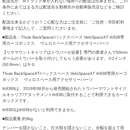
配送先が、4tトラック車が入れない場所への配送は出来ません。この
条件にあてはまる方は配送先を勤務先や自動車販売店などをご検討
ください。
配送出来るかどうか？ご心配な方はご注文前に「ご住所：市区町村
番地まで記入して」ご質問くださいませ。
■製品名：Thule BackSpace/バックスペース VeloSpaceXT th938専
用カーゴボックス ヴェロスペース用アクセサリーパーツ
【リヤマウントキャリアはトウバーが必要】専門の業者さんで50mm
ボールのトウバーを取り付けしてもらう必要があります。※2インチ
(50.8mm）はＮＧ
Thule BackSpaceXT/バックスペース VeloSpaceXT th938専用カーゴ
ボックス ヴェロスペース用アクセサリーパーツ
th9389は、2019年08月から発売開始されたトウバーマウントサイク
ルキャリア/アタッチメントth938に取付することで利用できるカーゴ
ボックスです。
th9383はth938がないと利用できません。
■製品重量:約9kg
ナンバーを隠さないこと。灯火類を隠さないこと。全幅を超えて荷