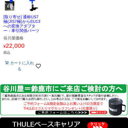
[取り寄せ] 通称US7
極(JIS7極)からEU13
への変換アダプタ
ー：牽引関係パーツ
谷川屋価格
22,000
¥
税込
カートに入れ
る