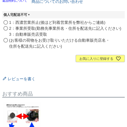
返品特約について
商品についてのお問い合わせ
個人宅配送不可
(
1：西濃営業所止(後ほど到着営業所を弊社からご連絡)
必
2：事業所受取(勤務先事業所名・住所を配送先に記入ください)
須
3：自動車販売店受取
)
(お客様の荷物をお受け取りいただける自動車販売店名・
住所を配送先に記入ください)
お気に入りに登録する
レビューを書く
おすすめ商品