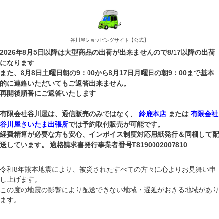
谷川屋ショッピングサイト【公式】
2026年8月5日以降は大型商品の出荷が出来ませんので8/17以降の出荷
になります
また、8月8日土曜日朝の9：00から8月17日月曜日の朝9：00まで基本
的に連絡いただいてもご返答出来ません。
再開後順番にご返答いたします
有限会社谷川屋は、通信販売のみではなく、
鈴鹿本店
または
有限会社
谷川屋さいたま出張所
では予約取付販売が可能です。
経費精算が必要な方も安心、インボイス制度対応用紙発行＆同梱して配
送しています。 適格請求書発行事業者番号T8190002007810
令和8年熊本地震により、被災されたすべての方々に心よりお見舞い申
し上げます。
この度の地震の影響により配送できない地域・遅延がおきる地域があり
ます。