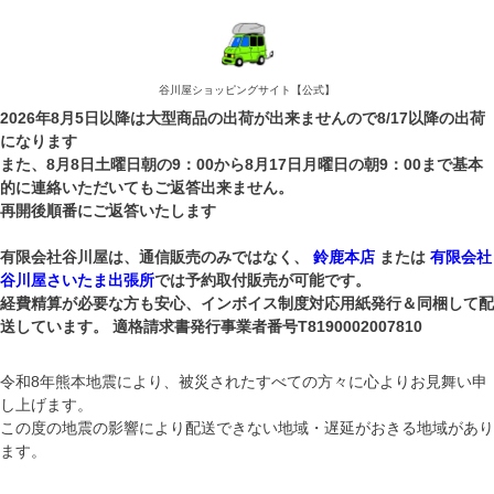
谷川屋ショッピングサイト【公式】
2026年8月5日以降は大型商品の出荷が出来ませんので8/17以降の出荷
になります
また、8月8日土曜日朝の9：00から8月17日月曜日の朝9：00まで基本
的に連絡いただいてもご返答出来ません。
再開後順番にご返答いたします
有限会社谷川屋は、通信販売のみではなく、
鈴鹿本店
または
有限会社
谷川屋さいたま出張所
では予約取付販売が可能です。
経費精算が必要な方も安心、インボイス制度対応用紙発行＆同梱して配
送しています。 適格請求書発行事業者番号T8190002007810
令和8年熊本地震により、被災されたすべての方々に心よりお見舞い申
し上げます。
この度の地震の影響により配送できない地域・遅延がおきる地域があり
ます。