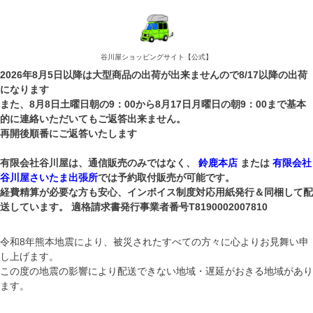
谷川屋ショッピングサイト【公式】
2026年8月5日以降は大型商品の出荷が出来ませんので8/17以降の出荷
になります
また、8月8日土曜日朝の9：00から8月17日月曜日の朝9：00まで基本
的に連絡いただいてもご返答出来ません。
再開後順番にご返答いたします
有限会社谷川屋は、通信販売のみではなく、
鈴鹿本店
または
有限会社
谷川屋さいたま出張所
では予約取付販売が可能です。
経費精算が必要な方も安心、インボイス制度対応用紙発行＆同梱して配
送しています。 適格請求書発行事業者番号T8190002007810
令和8年熊本地震により、被災されたすべての方々に心よりお見舞い申
し上げます。
この度の地震の影響により配送できない地域・遅延がおきる地域があり
ます。