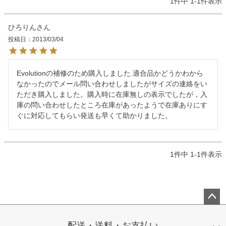
1
件中
1
-
1
件表示
ひろりん
投稿日
2013/03/04
Evolutionの補修のため購入しました.適合品かどうかわから
なかったのでメール問い合わせしましたがサイズの連絡をい
ただき購入しました。購入時に在庫無しの表示でしたが，入
庫の問い合わせしたところ在庫があったようで在庫ありにす
ぐに対応してもらい発送も早くて助かりました。
1
件中
1
-
1
件表示
ペー
ジト
配送・送料・お支払い