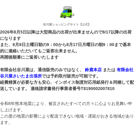
谷川屋ショッピングサイト【公式】
2026年8月5日以降は大型商品の出荷が出来ませんので8/17以降の出荷
になります
キーワード
また、8月8日土曜日朝の9：00から8月17日月曜日の朝9：00まで基本
的に連絡いただいてもご返答出来ません。
再開後順番にご返答いたします
希望に近い製品検索※希望する場所にチェックいれて
有限会社谷川屋は、通信販売のみではなく、
鈴鹿本店
または
有限会社
「検索」ボタンを押す
谷川屋さいたま出張所
では予約取付販売が可能です。
(ルーフボックス)シルバー系
経費精算が必要な方も安心、インボイス制度対応用紙発行＆同梱して配
(ルーフボックス)ブラック系
送しています。 適格請求書発行事業者番号T8190002007810
ルーフラック(かごみたいなタイプ)
ルーフボックス容量450L以上
ルーフボックス容量301Lから449L
令和8年熊本地震により、被災されたすべての方々に心よりお見舞い申
ルーフボックス容量300L以下
し上げます。
ルーフボックスバー上高さ350mm以下
この度の地震の影響により配送できない地域・遅延がおきる地域があり
ます。
商品番号/JANコード