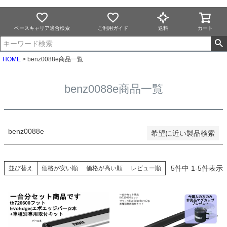
並び順
新着順
ベースキャリア適合検索
ご利用ガイド
送料
カート
登録順
価格が安い順
価格が高い順
HOME
benz0088e商品一覧
優先度順
レビュー順
benz0088e商品一覧
キーワードヒット順
検索
benz0088e
希望に近い製品検索
5
件中
1
-
5
件表示
並び替え
価格が安い順
価格が高い順
レビュー順