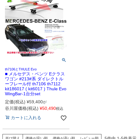
th7106とTHULE Evo
■ メルセデス・ベンツ Eクラス
ワゴン #213#系 ダイレクトル
ーフレール付 th7106 th7112
kit186017 ( kit6017 ) Thule Evo
WingBar-1台分set
定価(税込)
¥
59,400
が
谷川屋価格(税込)
¥
50,490
税込
カートに入れる
5
件中
1
-
5
件表示
並び替え
価格が安い順
価格が高い順
レビュー順