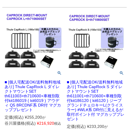
■ [個人宅配送OK/送料無料地域
■ [個人宅配送OK/送料無料地域
あり] Thule CapRock L ダイレ
あり] Thule CapRock S ダイレ
クトマウントSET
クトマウントSET
th611003+th710600+車種別取
th611001+th710600+車種別取
付kit186019 ( kit6019 ) アウデ
付kit186120 ( kit6120 ) ジープ
ィ Q5 8RCDNF系 DR付 マグカ
グランドチェロキーL(クライス
ッププレゼント
ラー) #WL#系 DR付に見えるが
取付ポイント付 マグカッププレ
定価(税込)
¥
255,200
が
ゼント
谷川屋価格(税込)
¥
216,920
税込
定価(税込)
¥
233,200
が