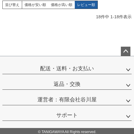
並び替え
価格が安い順
価格が高い順
レビュー順
18
件中
1
-
18
件表示
ペー
ジト
配送・送料・お支払い
ップ
へ
返品・交換
運営者：有限会社谷川屋
サポート
© TANIGAWAYA All Rights reserved.