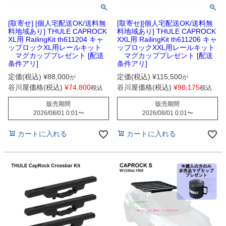
[取寄せ] [個人宅配送OK/送料無
[取寄せ][個人宅配送OK/送料無
料地域あり] THULE CAPROCK
料地域あり] THULE CAPROCK
XL用 RailingKit th611204 キャ
XXL用 RailingKit th611206 キャ
ップロックXL用レールキット
ップロックXXL用レールキット
マグカッププレゼント [配送
マグカッププレゼント [配送
条件アリ]
条件アリ]
定価(税込)
¥
88,000
定価(税込)
¥
115,500
が
が
谷川屋価格(税込)
¥
74,800
谷川屋価格(税込)
¥
98,175
税込
税込
販売期間
販売期間
2026/08/01 0:01
〜
2026/08/01 0:01
〜
カートに入れる
カートに入れる