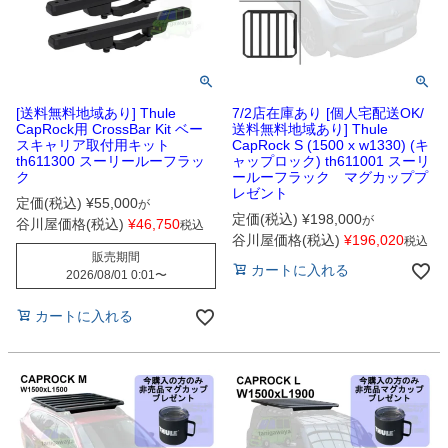
[送料無料地域あり] Thule
7/2店在庫あり [個人宅配送OK/
CapRock用 CrossBar Kit ベー
送料無料地域あり] Thule
スキャリア取付用キット
CapRock S (1500 x w1330) (キ
th611300 スーリールーフラッ
ャップロック) th611001 スーリ
ク
ールーフラック マグカッププ
レゼント
定価(税込)
¥
55,000
が
定価(税込)
¥
198,000
が
谷川屋価格(税込)
¥
46,750
税込
谷川屋価格(税込)
¥
196,020
税込
販売期間
カートに入れる
2026/08/01 0:01
〜
カートに入れる