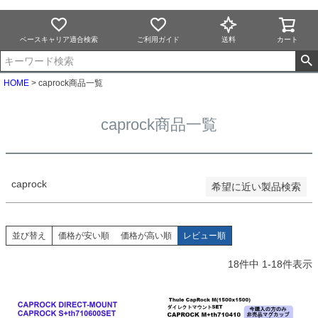
並び順
新着順
ベースキャリア適合検索
ご利用ガイド
送料
カート
登録順
価格が安い順
価格が高い順
HOME
caprock商品一覧
優先度順
レビュー順
caprock商品一覧
キーワードヒット順
検索
caprock
希望に近い製品検索
並び替え
価格が安い順
価格が高い順
レビュー順
18
件中
1
-
18
件表示