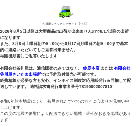
谷川屋ショッピングサイト【公式】
2026年8月5日以降は大型商品の出荷が出来ませんので8/17以降の出荷
になります
キーワード
また、8月8日土曜日朝の9：00から8月17日月曜日の朝9：00まで基本
的に連絡いただいてもご返答出来ません。
再開後順番にご返答いたします
希望に近い製品検索※希望する場所にチェックいれて
有限会社谷川屋は、通信販売のみではなく、
鈴鹿本店
または
有限会社
「検索」ボタンを押す
谷川屋さいたま出張所
では予約取付販売が可能です。
(ルーフボックス)シルバー系
経費精算が必要な方も安心、インボイス制度対応用紙発行＆同梱して配
(ルーフボックス)ブラック系
送しています。 適格請求書発行事業者番号T8190002007810
ルーフラック(かごみたいなタイプ)
ルーフボックス容量450L以上
ルーフボックス容量301Lから449L
令和8年熊本地震により、被災されたすべての方々に心よりお見舞い申
ルーフボックス容量300L以下
し上げます。
ルーフボックスバー上高さ350mm以下
この度の地震の影響により配送できない地域・遅延がおきる地域があり
ます。
商品番号/JANコード