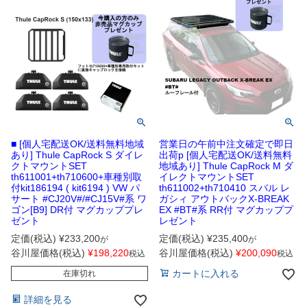
■ [個人宅配送OK/送料無料地域
営業日の午前中注文確定で即日
あり] Thule CapRock S ダイレ
出荷p [個人宅配送OK/送料無料
クトマウントSET
地域あり] Thule CapRock M ダ
th611001+th710600+車種別取
イレクトマウントSET
付kit186194 ( kit6194 ) VW パ
th611002+th710410 スバル レ
サート #CJ20V#/#CJ15V#系 ワ
ガシィ アウトバックX-BREAK
ゴン[B9] DR付 マグカッププレ
EX #BT#系 RR付 マグカッププ
ゼント
レゼント
定価(税込)
¥
233,200
定価(税込)
¥
235,400
が
が
谷川屋価格(税込)
¥
198,220
谷川屋価格(税込)
¥
200,090
税込
税込
カートに入れる
在庫切れ
詳細を見る