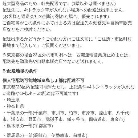
超大型商品のため、軒先配送です。(1階以外は運べません)
配送先に、4tトラック車が入れない場所への配送は出来ません。
(お客様と運送会社の判断が別れた場合、優先されます)
ご自宅等がこの条件にあてはまる方は配送先を勤務先や自動車販売
店などをご検討ください。
配送出来るかどうか？ご心配な方はご注文前に「ご住所：市区町村
番地まで記入して」ご質問くださいませ。
※東京都の場合23区外の市町村へは、西濃運輸営業所止めまたは、
配送先を勤務先や自動車販売店でないと送れません。
B:配送地域の条件
個人宅配送可能地域※島しょ部は配達不可
東京都(23区内配達可能※ただし、上記条件=4トントラックが入れな
い道路や1F以外への配達は不可能です)
・埼玉県
・神奈川県
・千葉県の一部(千葉市、市川市、柏市、市原市、流山市、八千代
市、浦安市、野田市、我孫子市、鎌ヶ谷市、四街道市、東金市)
・栃木県の一部(宇都宮市)
・群馬県の一部(高崎市、伊勢崎市、前橋市)