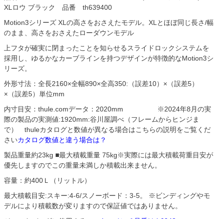
XLロウ ブラック 品番 th639400
Motion3シリーズ XLの高さをおさえたモデル。XLとほぼ同じ長さ/幅
のまま、高さをおさえたローダウンモデル
上フタが確実に閉まったことを知らせるスライドロックシステムを
採用し、ゆるかなカーブラインを持つデザインが特徴的なMotion3シ
リーズ。
外形寸法：全長2160×全幅890×全高350:（誤差10）×（誤差5）
×（誤差5）単位mm
内寸目安：thule.comデータ：2020mm ※2024年8月の実
際の製品の実測値:1920mm:谷川屋調べ（フレームからヒンジま
で） thuleカタログと数値が異なる場合はこちらの説明をご覧くだ
さい
カタログ数値と違う場合は？
製品重量約23kg ■最大積載重量 75kg※実際には最大積載荷重目安が
優先しますのでこの重量未満しか積載出来ません。
容量：約400Ｌ（リットル）
最大積載目安:スキー:4-6/スノーボード：3-5。 ※ビンディングやモ
デルにより積載数が変りますので保証値ではありません。