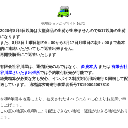
谷川屋ショッピングサイト【公式】
2026年8月5日以降は大型商品の出荷が出来ませんので8/17以降の出荷
になります
また、8月8日土曜日朝の9：00から8月17日月曜日の朝9：00まで基本
的に連絡いただいてもご返答出来ません。
再開後順番にご返答いたします
有限会社谷川屋は、通信販売のみではなく、
鈴鹿本店
または
有限会社
谷川屋さいたま出張所
では予約取付販売が可能です。
経費精算が必要な方も安心、インボイス制度対応用紙発行＆同梱して配
送しています。 適格請求書発行事業者番号T8190002007810
令和8年熊本地震により、被災されたすべての方々に心よりお見舞い申
し上げます。
この度の地震の影響により配送できない地域・遅延がおきる地域があり
ます。