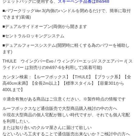
ジェットバッグに使用する、
スキーベンチ品番はth6948
■パワークリックVer.3(内側のハンドルを閉めるだけで、簡単に取付
できます)装備)
■デュアルサイドオープン(両側から開きます
■セントラルロッキングシステム
■デュアルフォースシステム(開閉時に軽くする為のパワーを補助し
ます)
THULE ウイングバーEvo / ウィングバーエッジ/ スクエアバー /( ス
ライドバー は別売りのth697-6を利用して)装着可能)
カンタン検索：【ルーフボックス】【THULE】【ブラック系】【全
高40cm未満】【全長2m以上】【標準スタイル】【容量301から
400Lまで】
※適合有無がある商品はご注意ください。※製作時点の情報です
ルーフボックスなど通信販売で大型商品購入検討の中の方へ
※現在大型商品の個人宅配が難しい時代ですが、それでも個人宅配
を利用したい。
または知り合いのクルマ屋さんに届けて欲しい
などいろいろ工夫することで通信販売出来ないか？ご検討中の方へ