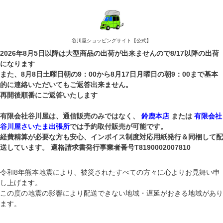
谷川屋ショッピングサイト【公式】
2026年8月5日以降は大型商品の出荷が出来ませんので8/17以降の出荷
になります
また、8月8日土曜日朝の9：00から8月17日月曜日の朝9：00まで基本
的に連絡いただいてもご返答出来ません。
再開後順番にご返答いたします
有限会社谷川屋は、通信販売のみではなく、
鈴鹿本店
または
有限会社
谷川屋さいたま出張所
では予約取付販売が可能です。
経費精算が必要な方も安心、インボイス制度対応用紙発行＆同梱して配
送しています。 適格請求書発行事業者番号T8190002007810
令和8年熊本地震により、被災されたすべての方々に心よりお見舞い申
し上げます。
この度の地震の影響により配送できない地域・遅延がおきる地域があり
ます。