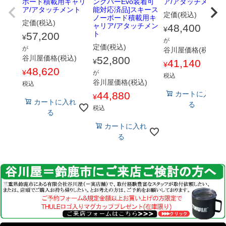
ボード積載用キャリ
ングバーEvo装着可
ア/アタッチメント
ア/アタッチメント
能対応済品]スキース
定価(税込)
ノーボード積載用キ
定価(税込)
ャリア/アタッチメン
48,400
¥
ト
57,200
¥
が
定価(税込)
が
谷川屋価格(税込)
谷川屋価格(税込)
52,800
¥
41,140
¥
48,620
¥
が
税込
谷川屋価格(税込)
税込
44,880
カートに入れ
¥
カートに入れ
る
税込
る
カートに入れ
る