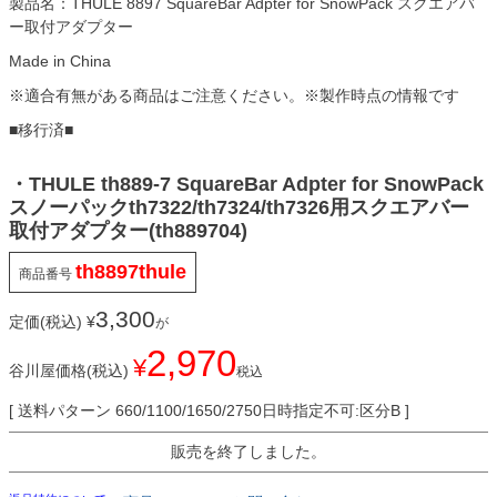
製品名：THULE 8897 SquareBar Adpter for SnowPack スクエアバ
ー取付アダプター
Made in China
※適合有無がある商品はご注意ください。※製作時点の情報です
■移行済■
・THULE th889-7 SquareBar Adpter for SnowPack
スノーパックth7322/th7324/th7326用スクエアバー
取付アダプター(th889704)
th8897thule
商品番号
3,300
定価(税込)
¥
が
2,970
¥
谷川屋価格(税込)
税込
送料パターン
660/1100/1650/2750日時指定不可:区分B
販売を終了しました。