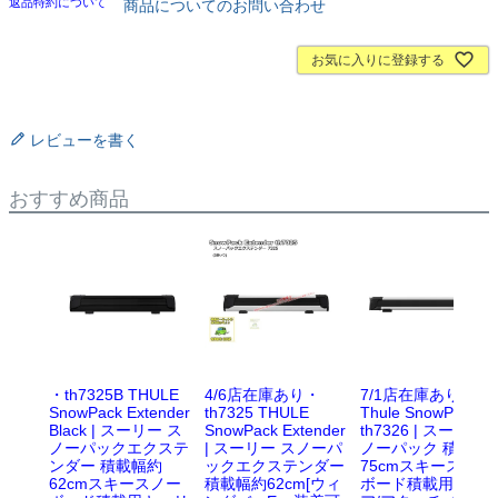
返品特約について
商品についてのお問い合わせ
お気に入りに登録する
レビューを書く
おすすめ商品
・th7325B THULE
4/6店在庫あり・
7/1店在庫あり・
SnowPack Extender
th7325 THULE
Thule SnowPack L
Black | スーリー ス
SnowPack Extender
th7326 | スーリー 
ノーパックエクステ
| スーリー スノーパ
ノーパック 積載幅
ンダー 積載幅約
ックエクステンダー
75cmスキースノー
62cmスキースノー
積載幅約62cm[ウィ
ボード積載用キャ