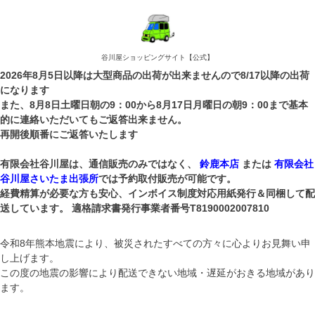
谷川屋ショッピングサイト【公式】
2026年8月5日以降は大型商品の出荷が出来ませんので8/17以降の出荷
になります
また、8月8日土曜日朝の9：00から8月17日月曜日の朝9：00まで基本
的に連絡いただいてもご返答出来ません。
再開後順番にご返答いたします
有限会社谷川屋は、通信販売のみではなく、
鈴鹿本店
または
有限会社
谷川屋さいたま出張所
では予約取付販売が可能です。
経費精算が必要な方も安心、インボイス制度対応用紙発行＆同梱して配
送しています。 適格請求書発行事業者番号T8190002007810
令和8年熊本地震により、被災されたすべての方々に心よりお見舞い申
し上げます。
この度の地震の影響により配送できない地域・遅延がおきる地域があり
ます。