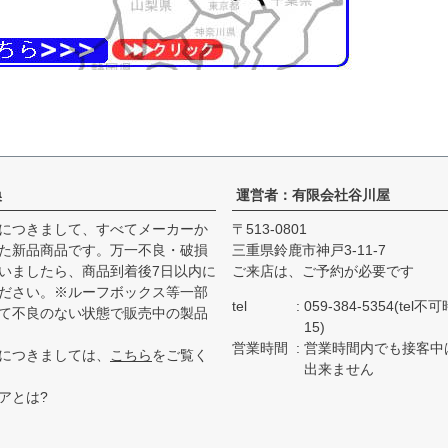
換
運営者：有限会社谷川屋
につきまして、すべてメーカーか
513-0801
た新品商品です。万一不良・破損
三重県鈴鹿市神戸3-11-7
いましたら、商品到着後7日以内に
ご来店は、ご予約が必要です
ださい。※ルーフボックス等一部
tel
059-384-5354(tel不
て不良のない状態で販売中の製品
15)
営業時間
営業時間内でも接客中
につきましては、
こちら
をご覧く
出来ません
アとは?