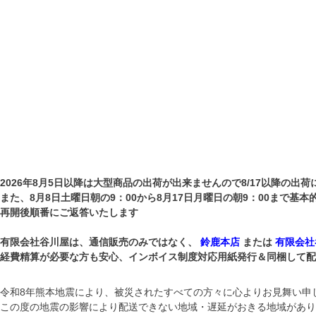
2026年8月5日以降は大型商品の出荷が出来ませんので8/17以降の出荷
また、8月8日土曜日朝の9：00から8月17日月曜日の朝9：00まで基
再開後順番にご返答いたします
有限会社谷川屋は、通信販売のみではなく、
鈴鹿本店
または
有限会社
経費精算が必要な方も安心、インボイス制度対応用紙発行＆同梱して配送して
令和8年熊本地震により、被災されたすべての方々に心よりお見舞い申
この度の地震の影響により配送できない地域・遅延がおきる地域があり