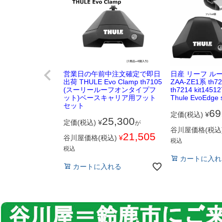
営業日の午前中注文確定で即日
日産 リーフ ル
出荷 THULE Evo Clamp th7105
ZAA-ZE1系 th72
(スーリールーフオンタイプフ
th7214 kit145127
ット)ベースキャリア用フット
Thule EvoEdge 
セット
69
定価(税込)
¥
25,300
定価(税込)
¥
が
谷川屋価格(税込
21,505
谷川屋価格(税込)
¥
税込
税込
カートに入れ
カートに入れる