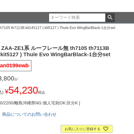
h7113B kit145127 ( kit5127 ) Thule Evo WingBarBlack-1台分set
ZAA-ZE1系 ルーフレール無 th7105 th7113B
( kit5127 ) Thule Evo WingBarBlack-1台分set
san0199ewb
3,800
が
54,230
¥
)
税込
0/2200/離島沖縄県NG:個人宅宛OK:区分K
商品についてのお問い合わせ
お気に入りに登録する