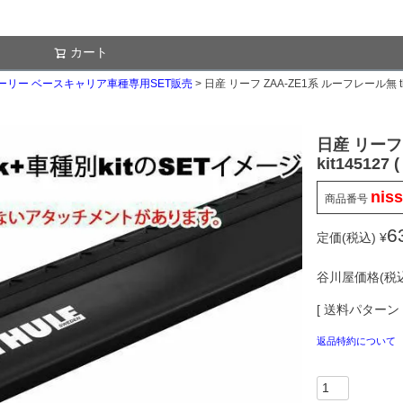
カート
検索
 スーリー ベースキャリア車種専用SET販売
日産 リーフ ZAA-ZE1系 ルーフレール無 th7105 t
日産 リーフ 
kit145127 
nis
商品番号
6
定価(税込)
¥
谷川屋価格(税込
送料パターン
返品特約について