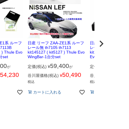
ZE1系 ルーフ
日産 リーフ ZAA-ZE1系 ルーフ
日産 リーフ ZAA-ZE
7113B
レール無 th7105 th7113
レール無 th7105 th71
7 ) Thule Evo
kit145127 ( kit5127 ) Thule Evo
kit145127 ( kit5127 )
分set
WingBar-1台分set
Evo-1台分set
800
59,400
46,20
定価(税込)
¥
定価(税込)
¥
が
が
54,230
50,490
3
谷川屋価格(税込)
¥
谷川屋価格(税込)
¥
税込
税込
カートに入れる
カートに入れる