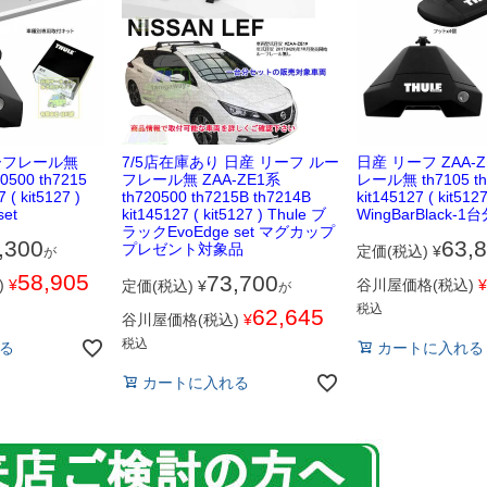
ーフレール無
7/5店在庫あり 日産 リーフ ルー
日産 リーフ ZAA-
0500 th7215
フレール無 ZAA-ZE1系
レール無 th7105 th
 ( kit5127 )
th720500 th7215B th7214B
kit145127 ( kit512
set
kit145127 ( kit5127 ) Thule ブ
WingBarBlack-1台
ラックEvoEdge set マグカップ
,300
63,
プレゼント対象品
定価(税込)
¥
が
58,905
73,700
)
¥
谷川屋価格(税込)
¥
定価(税込)
¥
が
税込
62,645
谷川屋価格(税込)
¥
税込
る
カートに入れる
カートに入れる