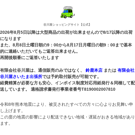
谷川屋ショッピングサイト【公式】
2026年8月5日以降は大型商品の出荷が出来ませんので8/17以降の出荷
になります
また、8月8日土曜日朝の9：00から8月17日月曜日の朝9：00まで基本
的に連絡いただいてもご返答出来ません。
再開後順番にご返答いたします
有限会社谷川屋は、通信販売のみではなく、
鈴鹿本店
または
有限会社
谷川屋さいたま出張所
では予約取付販売が可能です。
経費精算が必要な方も安心、インボイス制度対応用紙発行＆同梱して配
送しています。 適格請求書発行事業者番号T8190002007810
令和8年熊本地震により、被災されたすべての方々に心よりお見舞い申
し上げます。
この度の地震の影響により配送できない地域・遅延がおきる地域があり
ます。