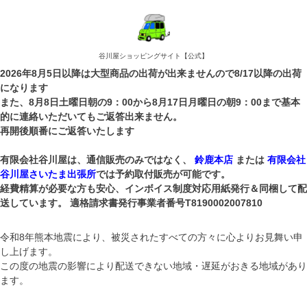
谷川屋ショッピングサイト【公式】
2026年8月5日以降は大型商品の出荷が出来ませんので8/17以降の出荷
になります
また、8月8日土曜日朝の9：00から8月17日月曜日の朝9：00まで基本
的に連絡いただいてもご返答出来ません。
再開後順番にご返答いたします
有限会社谷川屋は、通信販売のみではなく、
鈴鹿本店
または
有限会社
谷川屋さいたま出張所
では予約取付販売が可能です。
経費精算が必要な方も安心、インボイス制度対応用紙発行＆同梱して配
送しています。 適格請求書発行事業者番号T8190002007810
令和8年熊本地震により、被災されたすべての方々に心よりお見舞い申
し上げます。
この度の地震の影響により配送できない地域・遅延がおきる地域があり
ます。