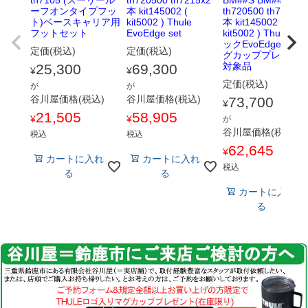
ーフオンタイプフッ
本 kit145002 (
th720500 th7215B
ト)ベースキャリア用
kit5002 ) Thule
本 kit145002 (
フットセット
EvoEdge set
kit5002 ) Thule ブ
ックEvoEdge set 
定価(税込)
定価(税込)
グカッププレゼン
対象品
25,300
69,300
¥
¥
定価(税込)
が
が
谷川屋価格(税込)
谷川屋価格(税込)
73,700
¥
21,505
58,905
¥
¥
が
谷川屋価格(税込)
税込
税込
62,645
¥
カートに入れ
カートに入れ
税込
る
る
カートに入れ
る