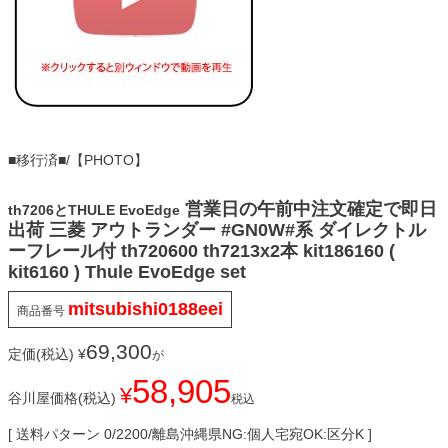
■移行済■/【PHOTO】
営業日の午前中注文確定で即日
th7206とTHULE EvoEdge
出荷 三菱 アウトランダー #GN0W#系 ダイレクトル
ーフレール付 th720600 th7213x2本 kit186160 (
kit6160 ) Thule EvoEdge set
mitsubishi0188eei
商品番号
69,300
定価(税込)
¥
が
58,905
¥
谷川屋価格(税込)
税込
送料パターン
0/2200/離島沖縄県NG:個人宅宛OK:区分K