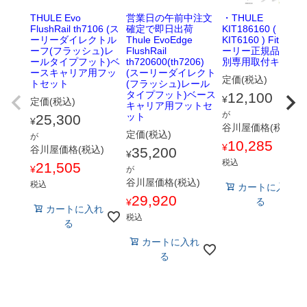
THULE Evo
営業日の午前中注文
・THULE
FlushRail th7106 (ス
確定で即日出荷
KIT186160 (
ーリーダイレクトル
Thule EvoEdge
KIT6160 ) Fit Kits 
ーフ(フラッシュ)レ
FlushRail
ーリー正規品 車
ールタイプフット)ベ
th720600(th7206)
別専用取付キット
ースキャリア用フッ
(スーリーダイレクト
定価(税込)
トセット
(フラッシュ)レール
タイプフット)ベース
12,100
¥
定価(税込)
キャリア用フットセ
が
ット
25,300
¥
谷川屋価格(税込)
定価(税込)
が
10,285
¥
谷川屋価格(税込)
35,200
¥
税込
21,505
¥
が
谷川屋価格(税込)
税込
カートに入れ
29,920
る
¥
カートに入れ
税込
る
カートに入れ
る