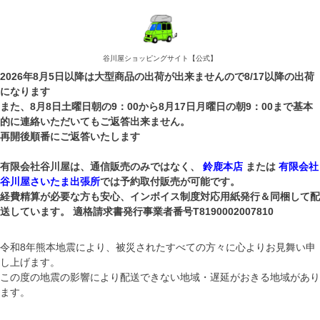
谷川屋ショッピングサイト【公式】
2026年8月5日以降は大型商品の出荷が出来ませんので8/17以降の出荷
になります
また、8月8日土曜日朝の9：00から8月17日月曜日の朝9：00まで基本
的に連絡いただいてもご返答出来ません。
再開後順番にご返答いたします
有限会社谷川屋は、通信販売のみではなく、
鈴鹿本店
または
有限会社
谷川屋さいたま出張所
では予約取付販売が可能です。
経費精算が必要な方も安心、インボイス制度対応用紙発行＆同梱して配
送しています。 適格請求書発行事業者番号T8190002007810
令和8年熊本地震により、被災されたすべての方々に心よりお見舞い申
し上げます。
この度の地震の影響により配送できない地域・遅延がおきる地域があり
ます。