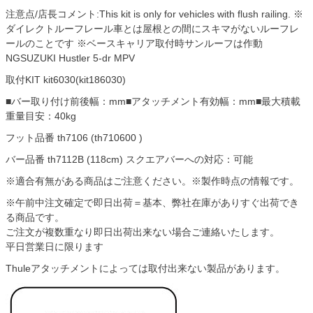
注意点/店長コメント:This kit is only for vehicles with flush railing. ※
ダイレクトルーフレール車とは屋根との間にスキマがないルーフレ
ールのことです ※ベースキャリア取付時サンルーフは作動
NGSUZUKI Hustler 5-dr MPV
取付KIT kit6030(kit186030)
■バー取り付け前後幅：mm■アタッチメント有効幅：mm■最大積載
重量目安：40kg
フット品番 th7106 (th710600 )
バー品番 th7112B (118cm) スクエアバーへの対応：可能
※適合有無がある商品はご注意ください。※製作時点の情報です。
※午前中注文確定で即日出荷＝基本、弊社在庫がありすぐ出荷でき
る商品です。
ご注文が複数重なり即日出荷出来ない場合ご連絡いたします。
平日営業日に限ります
Thuleアタッチメントによっては取付出来ない製品があります。