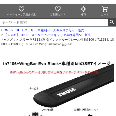
ベースキャリア適合検索
ご利用ガイド
送料
カート
HOME
THULEスーリー 車種別ベースキャリアセット販売
【スズキ】 THULE スーリー ベースキャリア車種専用SET販売
■ スズキ ハスラー MR31S#系 ダイレクトルーフレール付 th7106 th7112B kit18
6030 ( kit6030 ) Thule Evo WingBarBlack-1台分set