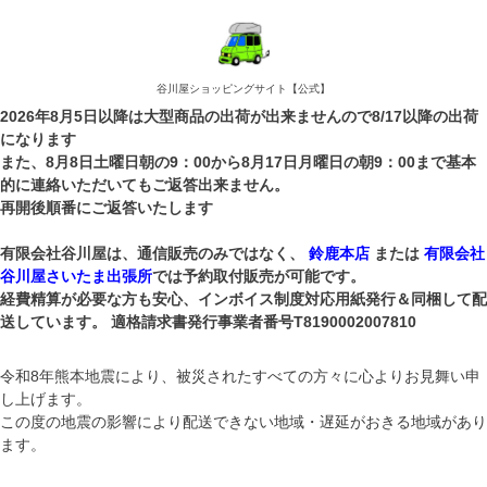
谷川屋ショッピングサイト【公式】
2026年8月5日以降は大型商品の出荷が出来ませんので8/17以降の出荷
になります
また、8月8日土曜日朝の9：00から8月17日月曜日の朝9：00まで基本
的に連絡いただいてもご返答出来ません。
再開後順番にご返答いたします
有限会社谷川屋は、通信販売のみではなく、
鈴鹿本店
または
有限会社
谷川屋さいたま出張所
では予約取付販売が可能です。
経費精算が必要な方も安心、インボイス制度対応用紙発行＆同梱して配
送しています。 適格請求書発行事業者番号T8190002007810
令和8年熊本地震により、被災されたすべての方々に心よりお見舞い申
し上げます。
この度の地震の影響により配送できない地域・遅延がおきる地域があり
ます。