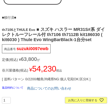
■移行済■
■ スズキ ハスラー MR31S#系 ダイ
th7106とTHULE Evo
レクトルーフレール付 th7106 th7112B kit186030 (
kit6030 ) Thule Evo WingBarBlack-1台分set
suzuki0097ewb
商品番号
63,800
定価(税込)
¥
が
54,230
¥
谷川屋価格(税込)
税込
送料パターン
0/2200/離島沖縄県NG:個人宅宛OK:区分K
返品特約について
商品についてのお問い合わせ
お気に入りに登録する