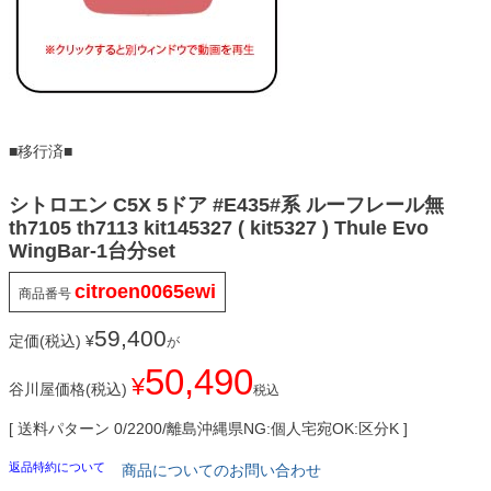
■移行済■
シトロエン C5X 5ドア #E435#系 ルーフレール無
th7105 th7113 kit145327 ( kit5327 ) Thule Evo
WingBar-1台分set
citroen0065ewi
商品番号
59,400
定価(税込)
¥
が
50,490
¥
谷川屋価格(税込)
税込
送料パターン
0/2200/離島沖縄県NG:個人宅宛OK:区分K
返品特約について
商品についてのお問い合わせ