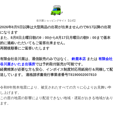
谷川屋ショッピングサイト【公式】
2026年8月5日以降は大型商品の出荷が出来ませんので8/17以降の出荷
になります
また、8月8日土曜日朝の9：00から8月17日月曜日の朝9：00まで基本
的に連絡いただいてもご返答出来ません。
再開後順番にご返答いたします
有限会社谷川屋は、通信販売のみではなく、
鈴鹿本店
または
有限会社
谷川屋さいたま出張所
では予約取付販売が可能です。
経費精算が必要な方も安心、インボイス制度対応用紙発行＆同梱して配
送しています。 適格請求書発行事業者番号T8190002007810
令和8年熊本地震により、被災されたすべての方々に心よりお見舞い申
し上げます。
この度の地震の影響により配送できない地域・遅延がおきる地域があり
ます。