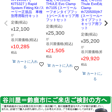
KIT5327 ) Rapid
THULE Evo Clamp
Thule EvoEdge
System Fitting Kit /ス
th7105 (スーリール
Clamp
ーリー正規品 車種
ーフオンタイプフッ
th720500(th7205)
別専用取付キット
ト)ベースキャリア用
(スーリールーフオ
フットセット
タイプフット)ベー
定価(税込)
キャリア用フット
定価(税込)
ット
12,100
¥
25,300
¥
定価(税込)
が
が
谷川屋価格(税込)
35,200
¥
谷川屋価格(税込)
10,285
¥
が
21,505
¥
谷川屋価格(税込)
税込
税込
29,920
¥
カートに入れ
税込
カートに入れ
る
る
カートに入れ
る