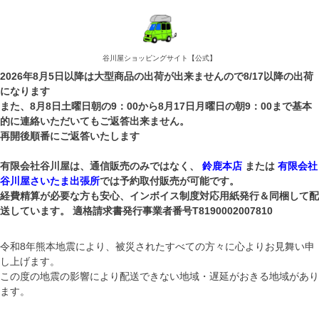
谷川屋ショッピングサイト【公式】
2026年8月5日以降は大型商品の出荷が出来ませんので8/17以降の出荷
になります
また、8月8日土曜日朝の9：00から8月17日月曜日の朝9：00まで基本
的に連絡いただいてもご返答出来ません。
再開後順番にご返答いたします
有限会社谷川屋は、通信販売のみではなく、
鈴鹿本店
または
有限会社
谷川屋さいたま出張所
では予約取付販売が可能です。
経費精算が必要な方も安心、インボイス制度対応用紙発行＆同梱して配
送しています。 適格請求書発行事業者番号T8190002007810
令和8年熊本地震により、被災されたすべての方々に心よりお見舞い申
し上げます。
この度の地震の影響により配送できない地域・遅延がおきる地域があり
ます。