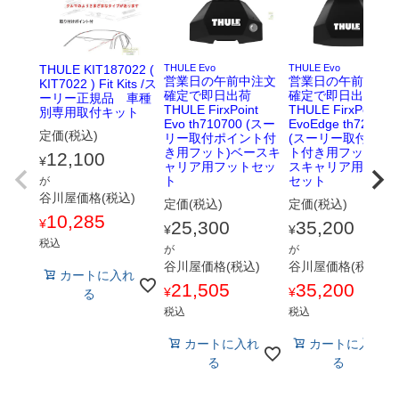
THULE KIT187022 (
THULE Evo
THULE Evo
営業日の午前中注文
営業日の午前中注
KIT7022 ) Fit Kits /ス
確定で即日出荷
確定で即日出荷
ーリー正規品 車種
THULE FirxPoint
THULE FirxPoint
別専用取付キット
Evo th710700 (スー
EvoEdge th720700
定価(税込)
リー取付ポイント付
(スーリー取付ポイ
き用フット)ベースキ
ト付き用フット)ベ
12,100
¥
ャリア用フットセッ
スキャリア用フッ
ト
セット
が
谷川屋価格(税込)
定価(税込)
定価(税込)
10,285
¥
25,300
35,200
¥
¥
税込
が
が
谷川屋価格(税込)
谷川屋価格(税込)
カートに入れ
21,505
35,200
¥
¥
る
税込
税込
カートに入れ
カートに入れ
る
る