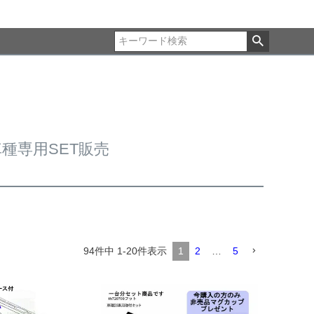
車種専用SET販売
94
件中
1
-
20
件表示
1
2
…
5