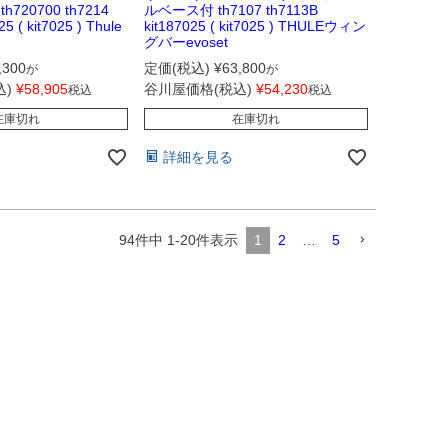
h720700 th7214
ルベース付 th7107 th7113B
25 ( kit7025 ) Thule
kit187025 ( kit7025 ) THULEウィン
グバーevoset
,300
定価(税込)
¥
63,800
が
が
)
¥
58,905
谷川屋価格(税込)
¥
54,230
税込
税込
在庫切れ
在庫切れ
詳細を見る
94
件中
1
-
20
件表示
1
2
…
5