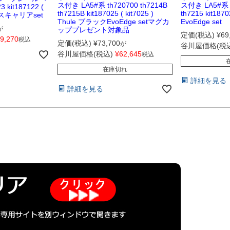
ス付き LA5#系 th720700 th7214B
ス付き LA5#系 t
 kit187122 (
th7215B kit187025 ( kit7025 )
th7215 kit1870
ベースキャリアset
Thule ブラックEvoEdge setマグカ
EvoEdge set
が
ッププレゼント対象品
定価(税込)
¥
69
9,270
税込
定価(税込)
¥
73,700
が
谷川屋価格(税込
谷川屋価格(税込)
¥
62,645
税込
在庫切れ
詳細を見る
詳細を見る