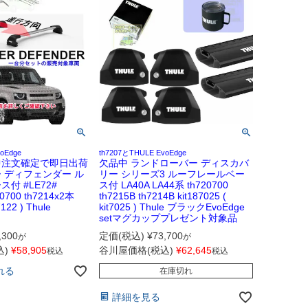
oEdge
th7207とTHULE EvoEdge
中注文確定で即日出荷
欠品中 ランドローバー ディスカバ
 ディフェンダー ル
リー シリーズ3 ルーフレールベー
付 #LE72#
ス付 LA40A LA44系 th720700
0700 th7214x2本
th7215B th7214B kit187025 (
7122 ) Thule
kit7025 ) Thule ブラックEvoEdge
setマグカッププレゼント対象品
,300
定価(税込)
¥
73,700
が
が
)
¥
58,905
谷川屋価格(税込)
¥
62,645
税込
税込
れる
在庫切れ
詳細を見る