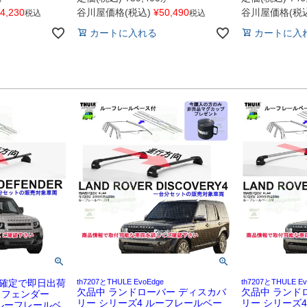
4,230
谷川屋価格(税込)
¥
50,490
谷川屋価格(税込
税込
税込
カートに入れる
カートに入
確定で即日出荷
th7207とTHULE EvoEdge
th7207とTHULE Ev
欠品中 ランドローバー ディスカバ
欠品中 ランド
ィフェンダー
リー シリーズ4 ルーフレールベー
リー シリーズ
#系 ルーフレールベ