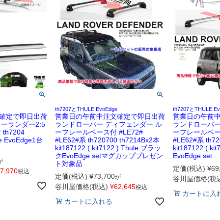
th7207とTHULE EvoEdge
th7207とTHULE Ev
確定で即日出荷
営業日の午前中注文確定で即日出荷
営業日の午前
ーランダー2:5
ランドローバー ディフェンダー ル
ランドローバー
h7204
ーフレールベース付 #LE72#
ーフレールベース
le EvoEdge1台
#LE62#系 th720700 th7214Bx2本
#LE62#系 th72
kit187122 ( kit7122 ) Thule ブラッ
kit187122 ( kit
クEvoEdge setマグカッププレゼン
EvoEdge set
が
ト対象品
定価(税込)
¥
69
7,970
税込
定価(税込)
¥
73,700
が
谷川屋価格(税込
谷川屋価格(税込)
¥
62,645
税込
カートに入
カートに入れる