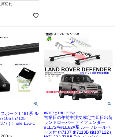
在庫切れ
ポーツ L461系 ル
th7107とTHULE Evo
営業日の午前中注文確定で即日出荷
105 th7125
ランドローバー ディフェンダー
5377 ) Thule Evo-1
#LE72#/#LE62#系 ルーフレールベ
ース付 th7107 th7113B kit187122 (
,200
が
kit7122 ) THULEウィングバー