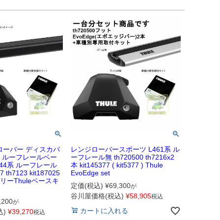
ローバー ディスカバ
レンジローバースポーツ L461系 ル
3 ルーフレールベー
ーフレール無 th720500 th7216x2
LA44系 ルーフレール
本 kit145377 ( kit5377 ) Thule
th7123 kit187025
EvoEdge set
 スーリーThuleベースキ
定価(税込)
¥
69,300
が
谷川屋価格(税込)
¥
58,905
税込
,200
が
カートに入れる
)
¥
39,270
税込