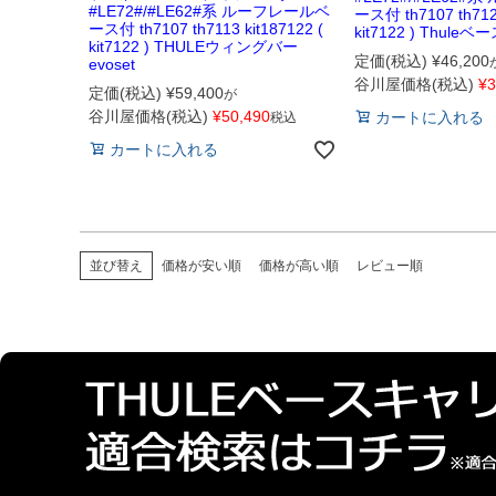
#LE72#/#LE62#系 ルーフレールベ
ース付 th7107 th7123
ース付 th7107 th7113 kit187122 (
kit7122 ) Thule
kit7122 ) THULEウィングバー
定価(税込)
¥
46,200
evoset
谷川屋価格(税込)
¥
3
定価(税込)
¥
59,400
が
谷川屋価格(税込)
¥
50,490
カートに入れる
税込
カートに入れる
並び替え
価格が安い順
価格が高い順
レビュー順