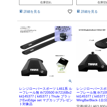
在庫切れ
在庫切
詳細を見る
詳細を見る
レンジローバースポーツ L461系 ル
レンジローバースポー
ーフレール無 th720500 th7216Bx2
ーフレール無 th7105 
kit145377 ( kit5377 ) Thule ブラッ
kit145377 ( kit5377 
クEvoEdge set マグカッププレゼン
WingBarBlack-1台分
ト対象品
定価(税込)
¥
63,800