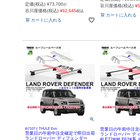
定価(税込)
¥
73,700
が
谷川屋価格(税込)
¥
5
谷川屋価格(税込)
¥
62,645
税込
カートに入れる
カートに入れる
th7107とTHULE Evo
営業日の午前中注文
営業日の午前中注文確定で即日出荷
ランドローバー デ
ランドローバー ディフェンダー
#LE72#/#LE62