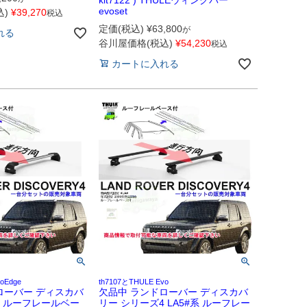
evoset
)
¥
39,270
税込
定価(税込)
¥
63,800
が
れる
谷川屋価格(税込)
¥
54,230
税込
カートに入れる
oEdge
th7107とTHULE Evo
ローバー ディスカバ
欠品中 ランドローバー ディスカバ
4 ルーフレールベー
リー シリーズ4 LA5#系 ルーフレー