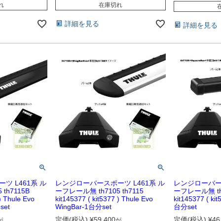
れ
在庫切れ
詳細を見る
詳細を見る
ツ L461系 ル
レンジローバースポーツ L461系 ル
レンジローバース
th7115B
ーフレール無 th7105 th7115
ーフレール無 th7
) Thule Evo
kit145377 ( kit5377 ) Thule Evo
kit145377 ( kit
set
WingBar-1台分set
台分set
定価(税込)
¥
59,400
定価(税込)
¥
46
が
が