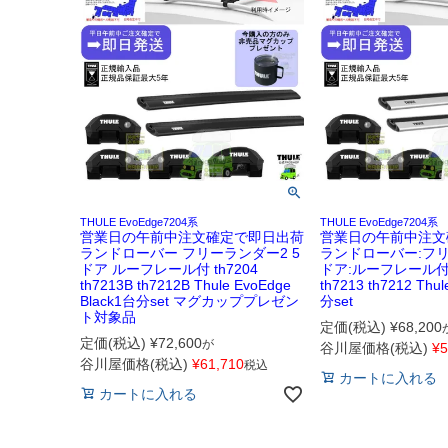
THULE EvoEdge7204系
THULE EvoEdge7204系
営業日の午前中注文確定で即日出荷
営業日の午前中注文
ランドローバー フリーランダー2 5
ランドローバー:フリ
ドア ルーフレール付 th7204
ドア:ルーフレール付 t
th7213B th7212B Thule EvoEdge
th7213 th7212 Thu
Black1台分set マグカッププレゼン
分set
ト対象品
定価(税込)
¥
68,200
定価(税込)
¥
72,600
が
谷川屋価格(税込)
¥
5
谷川屋価格(税込)
¥
61,710
税込
カートに入れる
カートに入れる