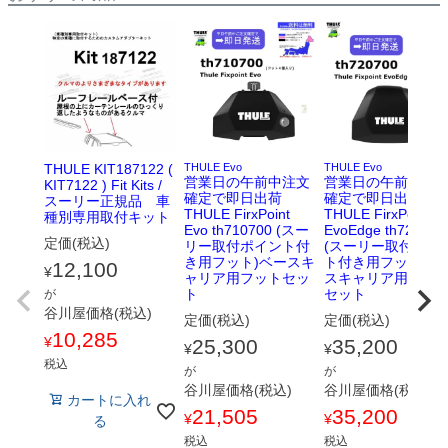
THULE KIT187122 (
THULE Evo
THULE Evo
営業日の午前中注文
営業日の午前中注
KIT7122 ) Fit Kits /
確定で即日出荷
確定で即日出荷
スーリー正規品 車
THULE FirxPoint
THULE FirxPoint
種別専用取付キット
Evo th710700 (スー
EvoEdge th720700
定価(税込)
リー取付ポイント付
(スーリー取付ポイ
き用フット)ベースキ
ト付き用フット)ベ
12,100
¥
ャリア用フットセッ
スキャリア用フッ
ト
セット
が
谷川屋価格(税込)
定価(税込)
定価(税込)
10,285
¥
25,300
35,200
¥
¥
税込
が
が
谷川屋価格(税込)
谷川屋価格(税込)
カートに入れ
21,505
35,200
¥
¥
る
税込
税込