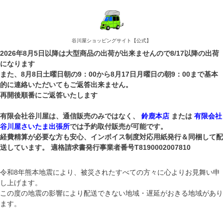
谷川屋ショッピングサイト【公式】
2026年8月5日以降は大型商品の出荷が出来ませんので8/17以降の出荷
になります
また、8月8日土曜日朝の9：00から8月17日月曜日の朝9：00まで基本
的に連絡いただいてもご返答出来ません。
再開後順番にご返答いたします
有限会社谷川屋は、通信販売のみではなく、
鈴鹿本店
または
有限会社
谷川屋さいたま出張所
では予約取付販売が可能です。
経費精算が必要な方も安心、インボイス制度対応用紙発行＆同梱して配
送しています。 適格請求書発行事業者番号T8190002007810
令和8年熊本地震により、被災されたすべての方々に心よりお見舞い申
し上げます。
この度の地震の影響により配送できない地域・遅延がおきる地域があり
ます。