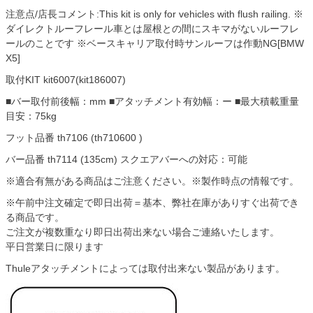
注意点/店長コメント:This kit is only for vehicles with flush railing. ※
ダイレクトルーフレール車とは屋根との間にスキマがないルーフレ
ールのことです ※ベースキャリア取付時サンルーフは作動NG[BMW
X5]
取付KIT kit6007(kit186007)
■バー取付前後幅：mm ■アタッチメント有効幅：ー ■最大積載重量
目安：75kg
フット品番 th7106 (th710600 )
バー品番 th7114 (135cm) スクエアバーへの対応：可能
※適合有無がある商品はご注意ください。※製作時点の情報です。
※午前中注文確定で即日出荷＝基本、弊社在庫がありすぐ出荷でき
る商品です。
ご注文が複数重なり即日出荷出来ない場合ご連絡いたします。
平日営業日に限ります
Thuleアタッチメントによっては取付出来ない製品があります。