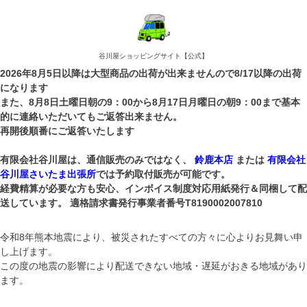
谷川屋ショッピングサイト【公式】
2026年8月5日以降は大型商品の出荷が出来ませんので8/17以降の出荷
になります
また、8月8日土曜日朝の9：00から8月17日月曜日の朝9：00まで基本
的に連絡いただいてもご返答出来ません。
再開後順番にご返答いたします
有限会社谷川屋は、通信販売のみではなく、
鈴鹿本店
または
有限会社
谷川屋さいたま出張所
では予約取付販売が可能です。
経費精算が必要な方も安心、インボイス制度対応用紙発行＆同梱して配
送しています。 適格請求書発行事業者番号T8190002007810
令和8年熊本地震により、被災されたすべての方々に心よりお見舞い申
し上げます。
この度の地震の影響により配送できない地域・遅延がおきる地域があり
ます。