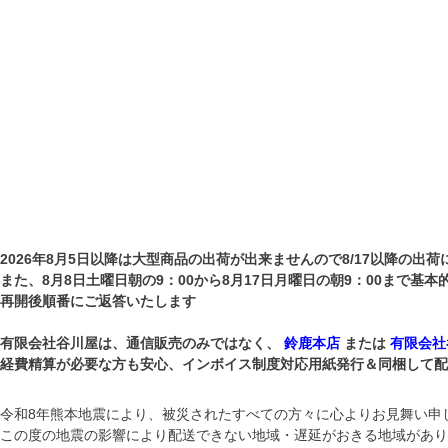
2026年8月5日以降は大型商品の出荷が出来ませんので8/17以降の出荷
また、8月8日土曜日朝の9：00から8月17日月曜日の朝9：00まで基
再開後順番にご返答いたします
有限会社谷川屋は、通信販売のみではなく、
鈴鹿本店
または
有限会社
経費精算が必要な方も安心、インボイス制度対応用紙発行＆同梱して配送して
令和8年熊本地震により、被災されたすべての方々に心よりお見舞い申
この度の地震の影響により配送できない地域・遅延がおきる地域があり