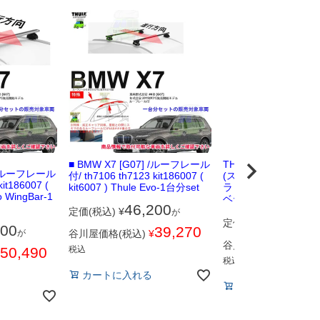
■ BMW X7 [G07] /ルーフレール
THULE Evo FlushRail
] /ルーフレール
付/ th7106 th7123 kit186007 (
(スーリーダイレクト
kit186007 (
kit6007 ) Thule Evo-1台分set
ラッシュ)レールタイ
vo WingBar-1
ベースキャリア用フ
46,200
定価(税込)
¥
が
25,30
定価(税込)
¥
400
39,270
が
谷川屋価格(税込)
¥
2
谷川屋価格(税込)
¥
50,490
税込
税込
カートに入れる
カートに入れる