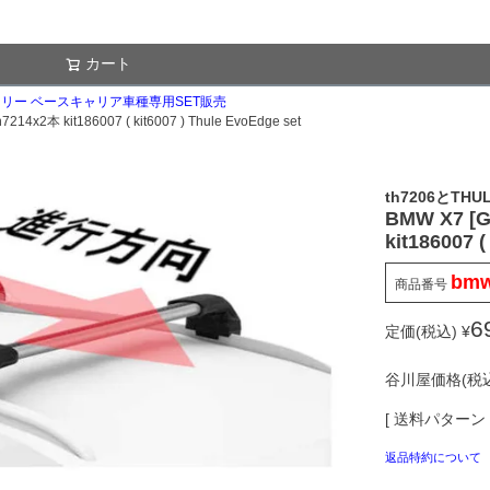
カート
検索
スーリー ベースキャリア車種専用SET販売
kit186007 ( kit6007 ) Thule EvoEdge set
th7206とTHUL
BMW X7 [
kit186007 (
bmw
商品番号
6
定価(税込)
¥
谷川屋価格(税込
送料パターン
返品特約について