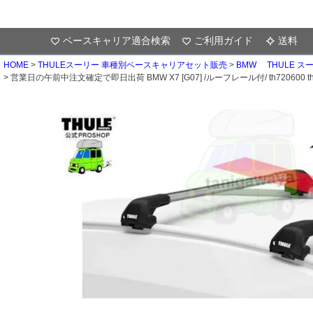
ベースキャリア適合検索
ご利用ガイド
送料
HOME
THULEスーリー 車種別ベースキャリアセット販売
BMW THULE 
営業日の午前中注文確定で即日出荷 BMW X7 [G07] /ルーフレール付/ th720600 th7214x2本 