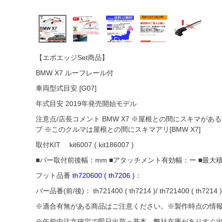
【エボエッジSet商品】
BMW X7 ルーフレール付
車両型式目安 [G07]
年式目安 2019年発売開始モデル
注意点/店長コメント BMW X7 ※屋根との間にスキマがある
プ ※このクルマは屋根との間にスキマアリ[BMW X7]
取付KIT kit6007 ( kit186007 )
■バー取付前後幅：mm ■アタッチメント有効幅：ー ■最大積
フット品番
th720600 ( th7206 )
：
バー品番(前/後)： th721400 ( th7214 )/ th721400 ( th7214 )
※適合有無がある商品はご注意ください。※製作時点の情
※午前中注文確定で即日出荷＝基本、弊社在庫がありすぐ