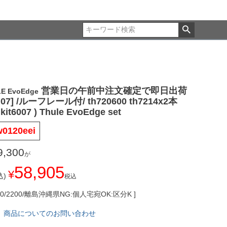
営業日の午前中注文確定で即日出荷
E EvoEdge
G07] /ルーフレール付/ th720600 th7214x2本
 kit6007 ) Thule EvoEdge set
0120eei
9,300
が
58,905
¥
)
税込
0/2200/離島沖縄県NG:個人宅宛OK:区分K
商品についてのお問い合わせ