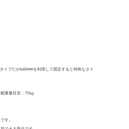
タイプだがkit6###を利用して固定すると特殊なタイ
載重量目安：75kg
報です。
出荷できる商品です。