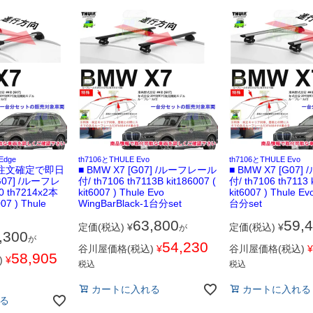
Edge
th7106とTHULE Evo
th7106とTHULE Evo
注文確定で即日
■ BMW X7 [G07] /ルーフレール
■ BMW X7 [G07
G07] /ルーフレ
付/ th7106 th7113B kit186007 (
付/ th7106 th7113 
0 th7214x2本
kit6007 ) Thule Evo
kit6007 ) Thule E
007 ) Thule
WingBarBlack-1台分set
台分set
63,800
59,
定価(税込)
¥
定価(税込)
¥
が
,300
が
54,230
谷川屋価格(税込)
¥
谷川屋価格(税込)
¥
58,905
)
¥
税込
税込
カートに入れる
カートに入れる
る