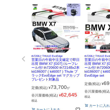
th7206とTHULE EvoEdge
th7206とTHULE Evo
営業日の午前中注文確定で即日
営業日の午前中
出荷 BMW X7 [G07] /ルーフレ
出荷 BMW X7 [
ール付/ th720600 th7214Bx2本
ール付/ th72060
kit186007 ( kit6007 ) Thule ブ
kit186007 ( kit6
ラックEvoEdge set マグカップ
EvoEdge set
プレゼント対象品
69
定価(税込)
¥
73,700
定価(税込)
¥
が
谷川屋価格(税込
62,645
谷川屋価格(税込)
¥
税込
税込
カートに入れ
カートに入れる