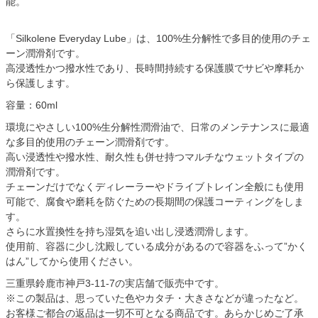
能。
「Silkolene Everyday Lube」は、100%生分解性で多目的使用のチェ
ーン潤滑剤です。
高浸透性かつ撥水性であり、長時間持続する保護膜でサビや摩耗か
ら保護します。
容量：60ml
環境にやさしい100%生分解性潤滑油で、日常のメンテナンスに最適
な多目的使用のチェーン潤滑剤です。
高い浸透性や撥水性、耐久性も併せ持つマルチなウェットタイプの
潤滑剤です。
チェーンだけでなくディレーラーやドライブトレイン全般にも使用
可能で、腐食や磨耗を防ぐための長期間の保護コーティングをしま
す。
さらに水置換性を持ち湿気を追い出し浸透潤滑します。
使用前、容器に少し沈殿している成分があるので容器をふって”かく
はん”してから使用ください。
三重県鈴鹿市神戸3-11-7の実店舗で販売中です。
※この製品は、思っていた色やカタチ・大きさなどが違ったなど。
お客様ご都合の返品は一切不可となる商品です。あらかじめご了承