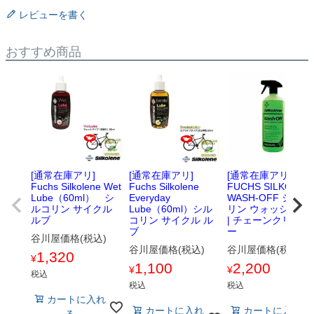
レビューを書く
おすすめ商品
[通常在庫アリ]
[通常在庫アリ]
[通常在庫アリ]
Fuchs Silkolene Wet
Fuchs Silkolene
FUCHS SILKOLEN
Lube（60ml） シ
Everyday
WASH-OFF シルコ
ルコリン サイクル
Lube（60ml）シル
リン ウォッシュオ
ルブ
コリン サイクル ル
| チェーンクリーナ
ブ
ー
谷川屋価格(税込)
谷川屋価格(税込)
谷川屋価格(税込)
1,320
¥
1,100
2,200
¥
¥
税込
税込
税込
カートに入れ
カートに入れ
カートに入れ
る