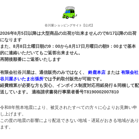
谷川屋ショッピングサイト【公式】
2026年8月5日以降は大型商品の出荷が出来ませんので8/17以降の出荷
になります
また、8月8日土曜日朝の9：00から8月17日月曜日の朝9：00まで基本
的に連絡いただいてもご返答出来ません。
再開後順番にご返答いたします
有限会社谷川屋は、通信販売のみではなく、
鈴鹿本店
または
有限会社
谷川屋さいたま出張所
では予約取付販売が可能です。
経費精算が必要な方も安心、インボイス制度対応用紙発行＆同梱して配
送しています。 適格請求書発行事業者番号T8190002007810
令和8年熊本地震により、被災されたすべての方々に心よりお見舞い申
し上げます。
この度の地震の影響により配送できない地域・遅延がおきる地域があり
ます。