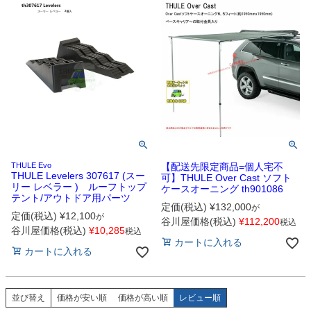
THULE Evo
【配送先限定商品=個人宅不
THULE Levelers 307617 (スー
可】THULE Over Cast ソフト
リー レベラー ) ルーフトップ
ケースオーニング th901086
テント/アウトドア用パーツ
定価(税込)
¥
132,000
が
定価(税込)
¥
12,100
が
谷川屋価格(税込)
¥
112,200
税込
谷川屋価格(税込)
¥
10,285
税込
カートに入れる
カートに入れる
並び替え
価格が安い順
価格が高い順
レビュー順