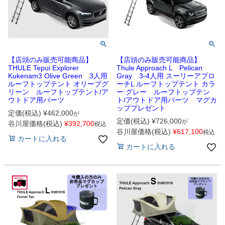
【店頭のみ販売可能商品】
【店頭のみ販売可能商品】
THULE Tepui Explorer
Thule Approach L Pelican
Kukenam3 Olive Green 3人用
Gray 3-4人用 スーリーアプロ
ルーフトップテント オリーブグ
ーチL ルーフトップテント カラ
リーン ルーフトップテント/ア
ー:グレー ルーフトップテン
ウトドア用パーツ
ト/アウトドア用パーツ マグカ
ッププレゼント
定価(税込)
¥
462,000
が
定価(税込)
¥
726,000
が
谷川屋価格(税込)
¥
392,700
税込
谷川屋価格(税込)
¥
617,100
税込
カートに入れる
カートに入れる