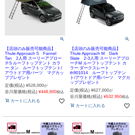
【店頭のみ販売可能商品】
【店頭のみ販売可能商品】
Thule Approach S Fannel
Thule Approach M Dark
Tan 2人用 スーリーアプロー
Slate 2-3人用 スーリーアプロ
チS ルーフトップテント カラ
ーチM ルーフトップテント カ
ー:タン ルーフトップテント/
ラー:ダークスレート
アウトドア用パーツ マグカッ
th901014 ルーフトップテン
ププレゼント
ト/アウトドア用パーツ マグカ
ッププレゼント
定価(税込)
¥
528,000
が
定価(税込)
¥
627,000
が
谷川屋価格(税込)
¥
448,800
税込
谷川屋価格(税込)
¥
532,950
税込
カートに入れる
カートに入れる