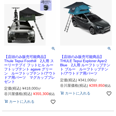
【店頭のみ販売可能商品】
【店頭のみ販売可能商品】
Thule Tepui Foothill 2人用 ス
THULE Tepui Explorer Ayer2
ーリーテプイ フットヒル ルー
Blue 2人用 ルーフトップテン
フトップテント agave グリー
ト ブルー ルーフトップテン
ン ルーフトップテント/アウト
ト/アウトドア用パーツ
ドア用パーツ マグカッププレ
定価(税込)
¥
341,000
が
ゼント
谷川屋価格(税込)
¥
289,850
税込
定価(税込)
¥
418,000
が
カートに入れる
谷川屋価格(税込)
¥
355,300
税込
カートに入れる