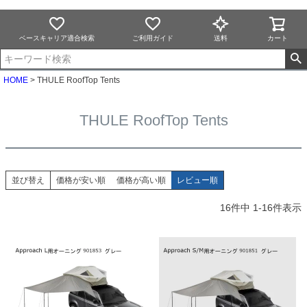
ベースキャリア適合検索
ご利用ガイド
送料
カート
HOME
THULE RoofTop Tents
THULE RoofTop Tents
並び替え
価格が安い順
価格が高い順
レビュー順
16
件中
1
-
16
件表示