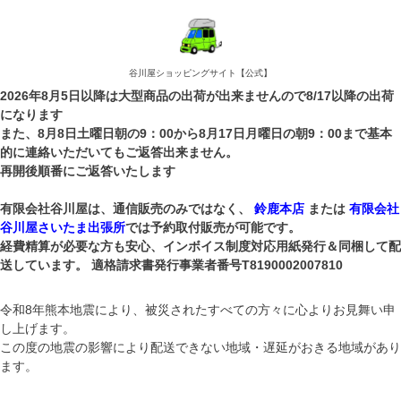
谷川屋ショッピングサイト【公式】
2026年8月5日以降は大型商品の出荷が出来ませんので8/17以降の出荷
になります
また、8月8日土曜日朝の9：00から8月17日月曜日の朝9：00まで基本
的に連絡いただいてもご返答出来ません。
再開後順番にご返答いたします
有限会社谷川屋は、通信販売のみではなく、
鈴鹿本店
または
有限会社
谷川屋さいたま出張所
では予約取付販売が可能です。
経費精算が必要な方も安心、インボイス制度対応用紙発行＆同梱して配
送しています。 適格請求書発行事業者番号T8190002007810
令和8年熊本地震により、被災されたすべての方々に心よりお見舞い申
し上げます。
この度の地震の影響により配送できない地域・遅延がおきる地域があり
ます。