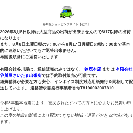
谷川屋ショッピングサイト【公式】
2026年8月5日以降は大型商品の出荷が出来ませんので8/17以降の出荷
になります
また、8月8日土曜日朝の9：00から8月17日月曜日の朝9：00まで基本
的に連絡いただいてもご返答出来ません。
再開後順番にご返答いたします
有限会社谷川屋は、通信販売のみではなく、
鈴鹿本店
または
有限会社
谷川屋さいたま出張所
では予約取付販売が可能です。
経費精算が必要な方も安心、インボイス制度対応用紙発行＆同梱して配
送しています。 適格請求書発行事業者番号T8190002007810
令和8年熊本地震により、被災されたすべての方々に心よりお見舞い申
し上げます。
この度の地震の影響により配送できない地域・遅延がおきる地域があり
ます。