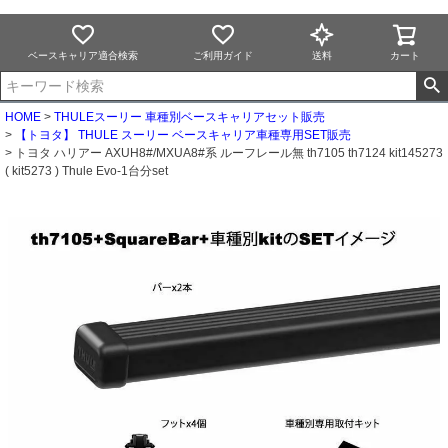
ベースキャリア適合検索
ご利用ガイド
送料
カート
HOME
THULEスーリー 車種別ベースキャリアセット販売
【トヨタ】 THULE スーリー ベースキャリア車種専用SET販売
トヨタ ハリアー AXUH8#/MXUA8#系 ルーフレール無 th7105 th7124 kit145273
( kit5273 ) Thule Evo-1台分set